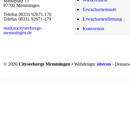
Marktplatz 15
87700 Memmingen
Erwachsenentaufe
Telefon 08331 92671-170
Telefax 08331 92671-179
Erwachsenenfirmung
mail(at)cityseelsorge-
Konversion
memmingen.de
© 2026
Cityseelsorge Memmingen
• Webdesign:
ubecon
- Donauw