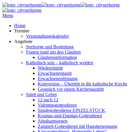
Menu
Home
Termine
Veranstaltungskalender
Angebote
Seelsorge und Begleitung
Fragen rund um den Glauben
Glaubensinformation
Katholisch sein – katholisch werden
Wiedereintritt
Erwachsenentaufe
Erwachsenenfirmung
Konversion – Übertritt in die katholische Kirche
Gespräch vor einem Kirchenaustritt
Spirit und Gebet
12 nach 12
Valentinsgottesdienst
Singlegottesdienst EINZELSTÜCK
Kosmas-und-Damian-Gottesdienst
Abrahamssegen
Zamperl-Gottesdienst mit Haustiersegnung
Kinogottesdienst „Haltestelle Leben“