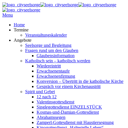
Menu
Home
Termine
Veranstaltungskalender
Angebote
Seelsorge und Begleitung
Fragen rund um den Glauben
Glaubensinformation
Katholisch sein – katholisch werden
Wiedereintritt
Erwachsenentaufe
Erwachsenenfirmung
Konversion – Übertritt in die katholische Kirche
Gespräch vor einem Kirchenaustritt
Spirit und Gebet
12 nach 12
Valentinsgottesdienst
Singlegottesdienst EINZELSTÜCK
Kosmas-und-Damian-Gottesdienst
Abrahamssegen
Zamperl-Gottesdienst mit Haustiersegnung
Kinogottesdienst „Haltestelle Leben“