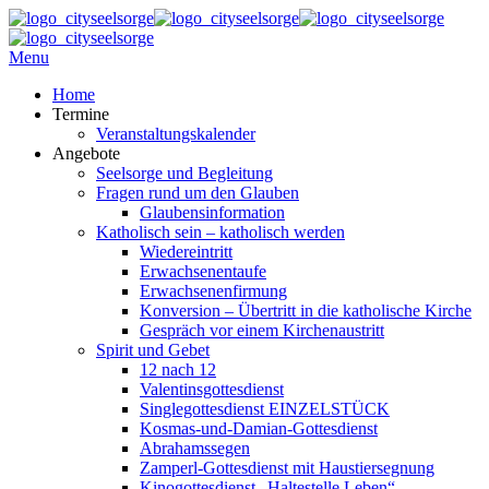
Menu
Home
Termine
Veranstaltungskalender
Angebote
Seelsorge und Begleitung
Fragen rund um den Glauben
Glaubensinformation
Katholisch sein – katholisch werden
Wiedereintritt
Erwachsenentaufe
Erwachsenenfirmung
Konversion – Übertritt in die katholische Kirche
Gespräch vor einem Kirchenaustritt
Spirit und Gebet
12 nach 12
Valentinsgottesdienst
Singlegottesdienst EINZELSTÜCK
Kosmas-und-Damian-Gottesdienst
Abrahamssegen
Zamperl-Gottesdienst mit Haustiersegnung
Kinogottesdienst „Haltestelle Leben“