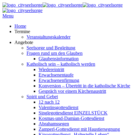
Menu
Home
Termine
Veranstaltungskalender
Angebote
Seelsorge und Begleitung
Fragen rund um den Glauben
Glaubensinformation
Katholisch sein – katholisch werden
Wiedereintritt
Erwachsenentaufe
Erwachsenenfirmung
Konversion – Übertritt in die katholische Kirche
Gespräch vor einem Kirchenaustritt
Spirit und Gebet
12 nach 12
Valentinsgottesdienst
Singlegottesdienst EINZELSTÜCK
Kosmas-und-Damian-Gottesdienst
Abrahamssegen
Zamperl-Gottesdienst mit Haustiersegnung
Kinogottesdienst „Haltestelle Leben“