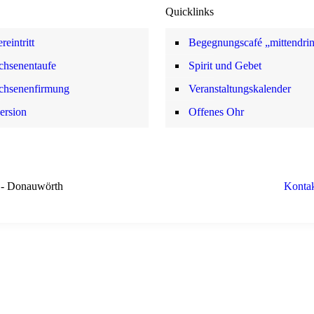
Quicklinks
reintritt
Begegnungscafé „mittendri
chsenentaufe
Spirit und Gebet
chsenenfirmung
Veranstaltungskalender
ersion
Offenes Ohr
- Donauwörth
Konta