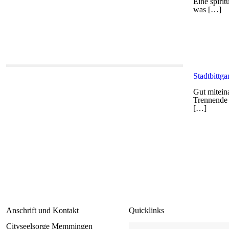
Eine spiri
was
[…]
Stadtbittg
Gut miteina
Trennende h
[…]
Anschrift und Kontakt
Quicklinks
Cityseelsorge Memmingen