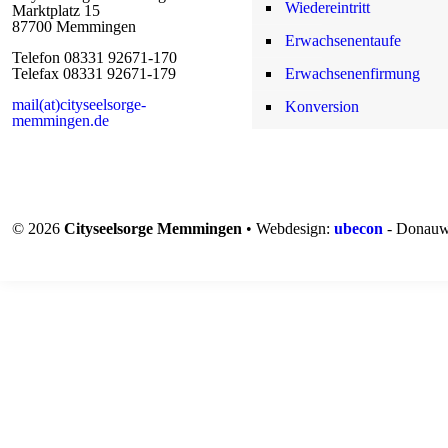
Wiedereintritt
Marktplatz 15
87700 Memmingen
Erwachsenentaufe
Telefon 08331 92671-170
Telefax 08331 92671-179
Erwachsenenfirmung
mail(at)cityseelsorge-
Konversion
memmingen.de
© 2026
Cityseelsorge Memmingen
• Webdesign:
ubecon
- Donauw