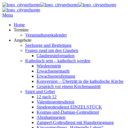
Menu
Home
Termine
Veranstaltungskalender
Angebote
Seelsorge und Begleitung
Fragen rund um den Glauben
Glaubensinformation
Katholisch sein – katholisch werden
Wiedereintritt
Erwachsenentaufe
Erwachsenenfirmung
Konversion – Übertritt in die katholische Kirche
Gespräch vor einem Kirchenaustritt
Spirit und Gebet
12 nach 12
Valentinsgottesdienst
Singlegottesdienst EINZELSTÜCK
Kosmas-und-Damian-Gottesdienst
Abrahamssegen
Zamperl-Gottesdienst mit Haustiersegnung
Kinogottesdienst „Haltestelle Leben“