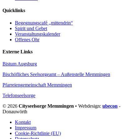
Quicklinks
Begegnungscafé „mittendrin“
Spirit und Gebet
Veranstaltungskalender
Offenes Ohr
Externe Links
Bistum Augsburg
Bischöfliches Seelsorgeamt – Außenstelle Memmingen
Pfarreiengemeinschaft Memmingen
Telefonseelsorge
© 2026
Cityseelsorge Memmingen
• Webdesign:
ubecon
-
Donauwörth
Kontakt
Impressum
Cookie-Richtlinie (EU)
Datenschutz