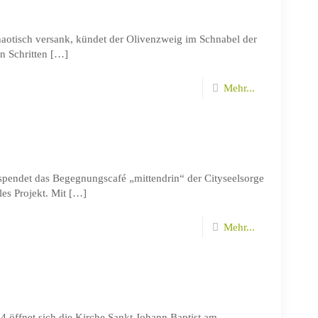
 chaotisch versank, kündet der Olivenzweig im Schnabel der
 Schritten
[…]
Mehr...
spendet das Begegnungscafé „mittendrin“ der Cityseelsorge
es Projekt. Mit
[…]
Mehr...
 öffnet sich die Kirche Sankt Johann Baptist am