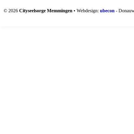
© 2026
Cityseelsorge Memmingen
• Webdesign:
ubecon
- Donauw