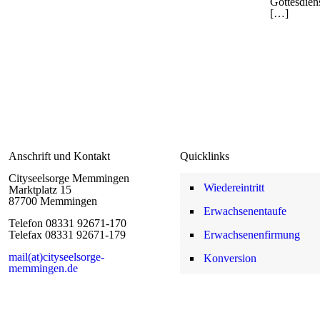
Gottesdiens
[…]
Anschrift und Kontakt
Quicklinks
Cityseelsorge Memmingen
Wiedereintritt
Marktplatz 15
87700 Memmingen
Erwachsenentaufe
Telefon 08331 92671-170
Telefax 08331 92671-179
Erwachsenenfirmung
mail(at)cityseelsorge-
Konversion
memmingen.de