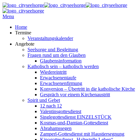
Menu
Home
Termine
Veranstaltungskalender
Angebote
Seelsorge und Begleitung
Fragen rund um den Glauben
Glaubensinformation
Katholisch sein – katholisch werden
Wiedereintritt
Erwachsenentaufe
Erwachsenenfirmung
Konversion – Übertritt in die katholische Kirche
Gespräch vor einem Kirchenaustritt
Spirit und Gebet
12 nach 12
Valentinsgottesdienst
Singlegottesdienst EINZELSTÜCK
Kosmas-und-Damian-Gottesdienst
Abrahamssegen
Zamperl-Gottesdienst mit Haustiersegnung
Kinogottesdienst „Haltestelle Leben“