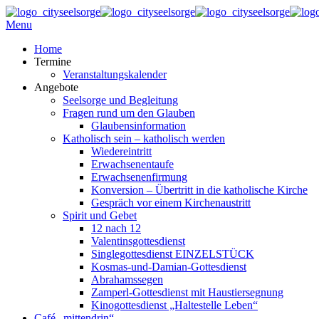
Menu
Home
Termine
Veranstaltungskalender
Angebote
Seelsorge und Begleitung
Fragen rund um den Glauben
Glaubensinformation
Katholisch sein – katholisch werden
Wiedereintritt
Erwachsenentaufe
Erwachsenenfirmung
Konversion – Übertritt in die katholische Kirche
Gespräch vor einem Kirchenaustritt
Spirit und Gebet
12 nach 12
Valentinsgottesdienst
Singlegottesdienst EINZELSTÜCK
Kosmas-und-Damian-Gottesdienst
Abrahamssegen
Zamperl-Gottesdienst mit Haustiersegnung
Kinogottesdienst „Haltestelle Leben“
Café „mittendrin“