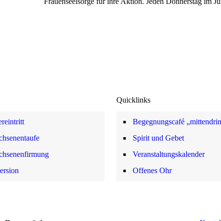
Frauenseelsorge für ihre Aktion. Jeden Donnerstag im J
Quicklinks
reintritt
Begegnungscafé „mittendri
chsenentaufe
Spirit und Gebet
chsenenfirmung
Veranstaltungskalender
ersion
Offenes Ohr