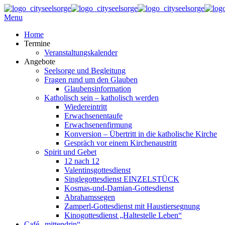
Menu
Home
Termine
Veranstaltungskalender
Angebote
Seelsorge und Begleitung
Fragen rund um den Glauben
Glaubensinformation
Katholisch sein – katholisch werden
Wiedereintritt
Erwachsenentaufe
Erwachsenenfirmung
Konversion – Übertritt in die katholische Kirche
Gespräch vor einem Kirchenaustritt
Spirit und Gebet
12 nach 12
Valentinsgottesdienst
Singlegottesdienst EINZELSTÜCK
Kosmas-und-Damian-Gottesdienst
Abrahamssegen
Zamperl-Gottesdienst mit Haustiersegnung
Kinogottesdienst „Haltestelle Leben“
Café „mittendrin“