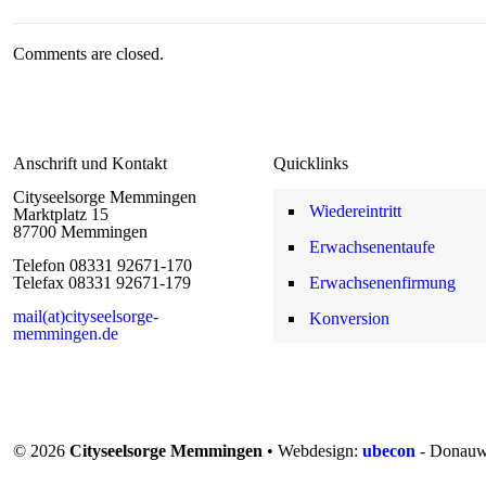
Comments are closed.
Anschrift und Kontakt
Quicklinks
Cityseelsorge Memmingen
Wiedereintritt
Marktplatz 15
87700 Memmingen
Erwachsenentaufe
Telefon 08331 92671-170
Telefax 08331 92671-179
Erwachsenenfirmung
mail(at)cityseelsorge-
Konversion
memmingen.de
© 2026
Cityseelsorge Memmingen
• Webdesign:
ubecon
- Donauw