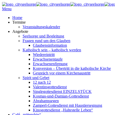
Menu
Home
Termine
Veranstaltungskalender
Angebote
Seelsorge und Begleitung
Fragen rund um den Glauben
Glaubensinformation
Katholisch sein – katholisch werden
Wiedereintritt
Erwachsenentaufe
Erwachsenenfirmung
Konversion – Übertritt in die katholische Kirche
Gespräch vor einem Kirchenaustritt
Spirit und Gebet
12 nach 12
Valentinsgottesdienst
Singlegottesdienst EINZELSTÜCK
Kosmas-und-Damian-Gottesdienst
Abrahamssegen
Zamperl-Gottesdienst mit Haustiersegnung
Kinogottesdienst „Haltestelle Leben“
Café „mittendrin“