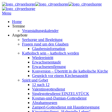
Menu
Home
Termine
Veranstaltungskalender
Angebote
Seelsorge und Begleitung
Fragen rund um den Glauben
Glaubensinformation
Katholisch sein – katholisch werden
Wiedereintritt
Erwachsenentaufe
Erwachsenenfirmung
Konversion – Übertritt in die katholische Kirche
Gespräch vor einem Kirchenaustritt
Spirit und Gebet
12 nach 12
Valentinsgottesdienst
Singlegottesdienst EINZELSTÜCK
Kosmas-und-Damian-Gottesdienst
Abrahamssegen
Zamperl-Gottesdienst mit Haustiersegnung
Kinogottesdienst „Haltestelle Leben“