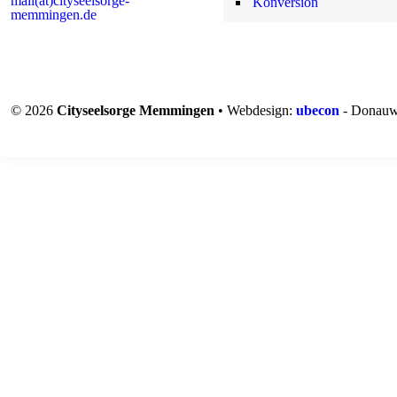
mail(at)cityseelsorge-
Konversion
memmingen.de
© 2026
Cityseelsorge Memmingen
• Webdesign:
ubecon
- Donauw