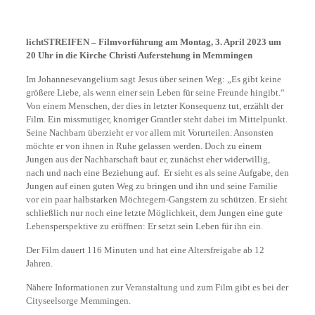
lichtSTREIFEN – Filmvorführung am Montag, 3. April 2023 um
20 Uhr in die Kirche Christi Auferstehung in Memmingen
Im Johannesevangelium sagt Jesus über seinen Weg: „Es gibt keine
größere Liebe, als wenn einer sein Leben für seine Freunde hingibt.“
Von einem Menschen, der dies in letzter Konsequenz tut, erzählt der
Film. Ein missmutiger, knorriger Grantler steht dabei im Mittelpunkt.
Seine Nachbarn überzieht er vor allem mit Vorurteilen. Ansonsten
möchte er von ihnen in Ruhe gelassen werden. Doch zu einem
Jungen aus der Nachbarschaft baut er, zunächst eher widerwillig,
nach und nach eine Beziehung auf. Er sieht es als seine Aufgabe, den
Jungen auf einen guten Weg zu bringen und ihn und seine Familie
vor ein paar halbstarken Möchtegern-Gangstern zu schützen. Er sieht
schließlich nur noch eine letzte Möglichkeit, dem Jungen eine gute
Lebensperspektive zu eröffnen: Er setzt sein Leben für ihn ein.
Der Film dauert 116 Minuten und hat eine Altersfreigabe ab 12
Jahren.
Nähere Informationen zur Veranstaltung und zum Film gibt es bei der
Cityseelsorge Memmingen.