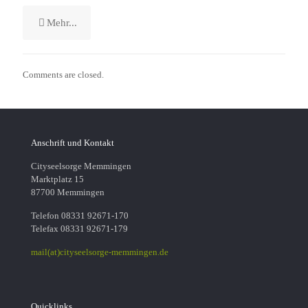
Mehr...
Comments are closed.
Anschrift und Kontakt
Cityseelsorge Memmingen
Marktplatz 15
87700 Memmingen
Telefon 08331 92671-170
Telefax 08331 92671-179
mail(at)cityseelsorge-memmingen.de
Quicklinks