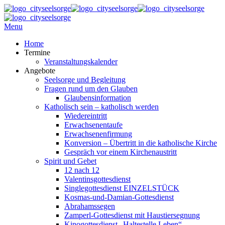
Menu
Home
Termine
Veranstaltungskalender
Angebote
Seelsorge und Begleitung
Fragen rund um den Glauben
Glaubensinformation
Katholisch sein – katholisch werden
Wiedereintritt
Erwachsenentaufe
Erwachsenenfirmung
Konversion – Übertritt in die katholische Kirche
Gespräch vor einem Kirchenaustritt
Spirit und Gebet
12 nach 12
Valentinsgottesdienst
Singlegottesdienst EINZELSTÜCK
Kosmas-und-Damian-Gottesdienst
Abrahamssegen
Zamperl-Gottesdienst mit Haustiersegnung
Kinogottesdienst „Haltestelle Leben“