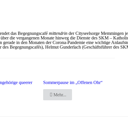
spendet das Begegnungscafé
mittendrin
der Cityseelsorge Memmingen jewe
fé über die vergangenen Monate hinweg die Dienste des SKM – Katholi
en gerade in den Monaten der Corona-Pandemie eine wichtige Anlaufst
er des Begegnungscafés), Helmut Gunderlach (Geschäftsführer des SKM
ngehörige queerer
Sommerpause im „Offenen Ohr“
Mehr...