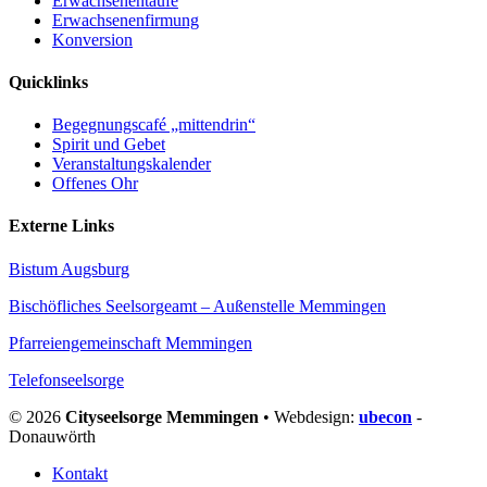
Erwachsenentaufe
Erwachsenenfirmung
Konversion
Quicklinks
Begegnungscafé „mittendrin“
Spirit und Gebet
Veranstaltungskalender
Offenes Ohr
Externe Links
Bistum Augsburg
Bischöfliches Seelsorgeamt – Außenstelle Memmingen
Pfarreiengemeinschaft Memmingen
Telefonseelsorge
© 2026
Cityseelsorge Memmingen
• Webdesign:
ubecon
-
Donauwörth
Kontakt