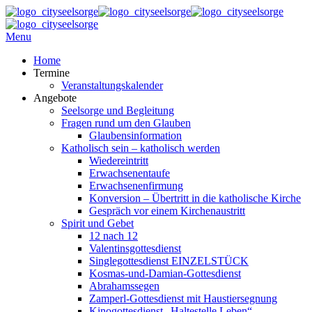
Menu
Home
Termine
Veranstaltungskalender
Angebote
Seelsorge und Begleitung
Fragen rund um den Glauben
Glaubensinformation
Katholisch sein – katholisch werden
Wiedereintritt
Erwachsenentaufe
Erwachsenenfirmung
Konversion – Übertritt in die katholische Kirche
Gespräch vor einem Kirchenaustritt
Spirit und Gebet
12 nach 12
Valentinsgottesdienst
Singlegottesdienst EINZELSTÜCK
Kosmas-und-Damian-Gottesdienst
Abrahamssegen
Zamperl-Gottesdienst mit Haustiersegnung
Kinogottesdienst „Haltestelle Leben“