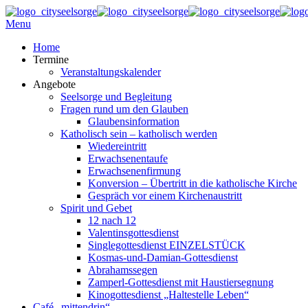
Menu
Home
Termine
Veranstaltungskalender
Angebote
Seelsorge und Begleitung
Fragen rund um den Glauben
Glaubensinformation
Katholisch sein – katholisch werden
Wiedereintritt
Erwachsenentaufe
Erwachsenenfirmung
Konversion – Übertritt in die katholische Kirche
Gespräch vor einem Kirchenaustritt
Spirit und Gebet
12 nach 12
Valentinsgottesdienst
Singlegottesdienst EINZELSTÜCK
Kosmas-und-Damian-Gottesdienst
Abrahamssegen
Zamperl-Gottesdienst mit Haustiersegnung
Kinogottesdienst „Haltestelle Leben“
Café „mittendrin“