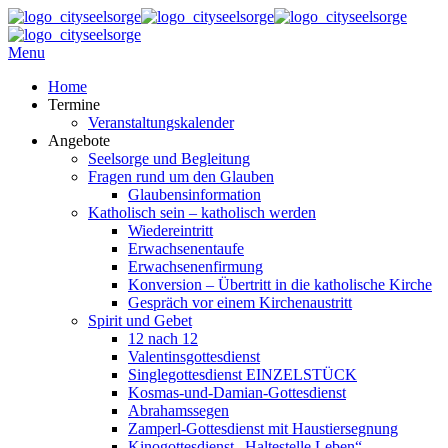
Menu
Home
Termine
Veranstaltungskalender
Angebote
Seelsorge und Begleitung
Fragen rund um den Glauben
Glaubensinformation
Katholisch sein – katholisch werden
Wiedereintritt
Erwachsenentaufe
Erwachsenenfirmung
Konversion – Übertritt in die katholische Kirche
Gespräch vor einem Kirchenaustritt
Spirit und Gebet
12 nach 12
Valentinsgottesdienst
Singlegottesdienst EINZELSTÜCK
Kosmas-und-Damian-Gottesdienst
Abrahamssegen
Zamperl-Gottesdienst mit Haustiersegnung
Kinogottesdienst „Haltestelle Leben“