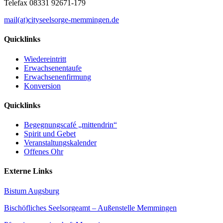
Telefax 08331 92671-179
mail(at)cityseelsorge-memmingen.de
Quicklinks
Wiedereintritt
Erwachsenentaufe
Erwachsenenfirmung
Konversion
Quicklinks
Begegnungscafé „mittendrin“
Spirit und Gebet
Veranstaltungskalender
Offenes Ohr
Externe Links
Bistum Augsburg
Bischöfliches Seelsorgeamt – Außenstelle Memmingen