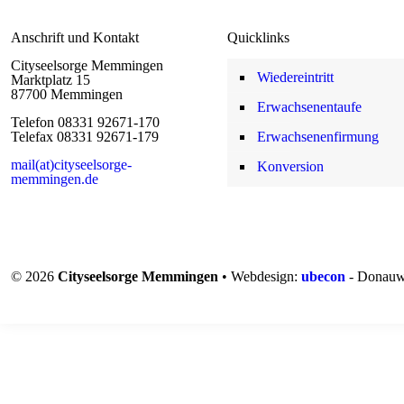
Anschrift und Kontakt
Quicklinks
Cityseelsorge Memmingen
Wiedereintritt
Marktplatz 15
87700 Memmingen
Erwachsenentaufe
Telefon 08331 92671-170
Telefax 08331 92671-179
Erwachsenenfirmung
mail(at)cityseelsorge-
Konversion
memmingen.de
© 2026
Cityseelsorge Memmingen
• Webdesign:
ubecon
- Donauw