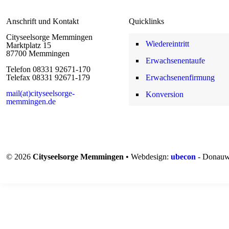
Anschrift und Kontakt
Quicklinks
Cityseelsorge Memmingen
Wiedereintritt
Marktplatz 15
87700 Memmingen
Erwachsenentaufe
Telefon 08331 92671-170
Telefax 08331 92671-179
Erwachsenenfirmung
mail(at)cityseelsorge-
Konversion
memmingen.de
© 2026
Cityseelsorge Memmingen
• Webdesign:
ubecon
- Donauw