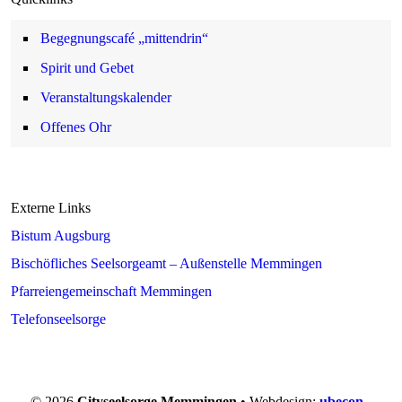
Begegnungscafé „mittendrin“
Spirit und Gebet
Veranstaltungskalender
Offenes Ohr
Externe Links
Bistum Augsburg
Bischöfliches Seelsorgeamt – Außenstelle Memmingen
Pfarreiengemeinschaft Memmingen
Telefonseelsorge
© 2026
Cityseelsorge Memmingen
• Webdesign:
ubecon
-