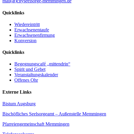
mail(at)cityseelsorge-memmingen.de
Quicklinks
Wiedereintritt
Erwachsenentaufe
Erwachsenenfirmung
Konversion
Quicklinks
Begegnungscafé „mittendrin“
Spirit und Gebet
Veranstaltungskalender
Offenes Ohr
Externe Links
Bistum Augsburg
Bischöfliches Seelsorgeamt – Außenstelle Memmingen
Pfarreiengemeinschaft Memmingen