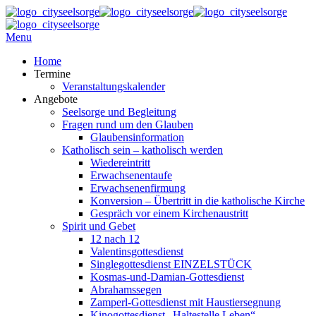
Menu
Home
Termine
Veranstaltungskalender
Angebote
Seelsorge und Begleitung
Fragen rund um den Glauben
Glaubensinformation
Katholisch sein – katholisch werden
Wiedereintritt
Erwachsenentaufe
Erwachsenenfirmung
Konversion – Übertritt in die katholische Kirche
Gespräch vor einem Kirchenaustritt
Spirit und Gebet
12 nach 12
Valentinsgottesdienst
Singlegottesdienst EINZELSTÜCK
Kosmas-und-Damian-Gottesdienst
Abrahamssegen
Zamperl-Gottesdienst mit Haustiersegnung
Kinogottesdienst „Haltestelle Leben“