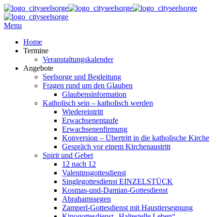
Menu
Home
Termine
Veranstaltungskalender
Angebote
Seelsorge und Begleitung
Fragen rund um den Glauben
Glaubensinformation
Katholisch sein – katholisch werden
Wiedereintritt
Erwachsenentaufe
Erwachsenenfirmung
Konversion – Übertritt in die katholische Kirche
Gespräch vor einem Kirchenaustritt
Spirit und Gebet
12 nach 12
Valentinsgottesdienst
Singlegottesdienst EINZELSTÜCK
Kosmas-und-Damian-Gottesdienst
Abrahamssegen
Zamperl-Gottesdienst mit Haustiersegnung
Kinogottesdienst „Haltestelle Leben“