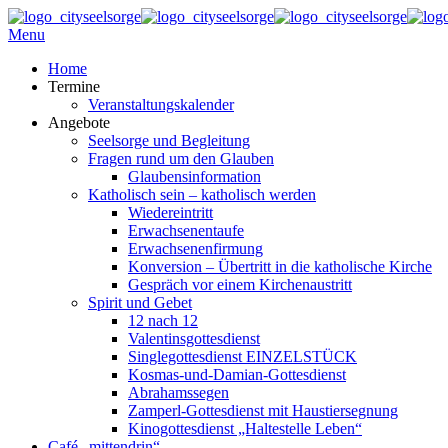
Menu
Home
Termine
Veranstaltungskalender
Angebote
Seelsorge und Begleitung
Fragen rund um den Glauben
Glaubensinformation
Katholisch sein – katholisch werden
Wiedereintritt
Erwachsenentaufe
Erwachsenenfirmung
Konversion – Übertritt in die katholische Kirche
Gespräch vor einem Kirchenaustritt
Spirit und Gebet
12 nach 12
Valentinsgottesdienst
Singlegottesdienst EINZELSTÜCK
Kosmas-und-Damian-Gottesdienst
Abrahamssegen
Zamperl-Gottesdienst mit Haustiersegnung
Kinogottesdienst „Haltestelle Leben“
Café „mittendrin“