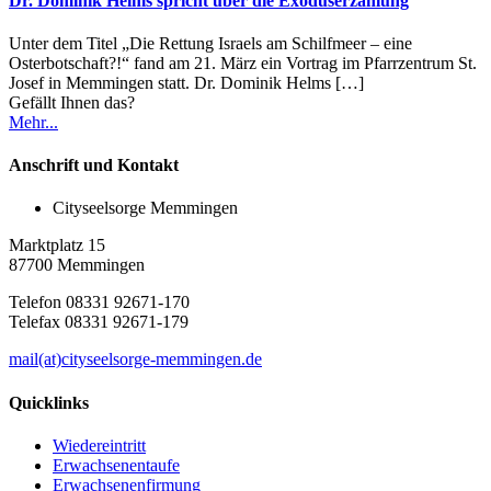
Dr. Dominik Helms spricht über die Exoduserzählung
Unter dem Titel „Die Rettung Israels am Schilfmeer – eine
Osterbotschaft?!“ fand am 21. März ein Vortrag im Pfarrzentrum St.
Josef in Memmingen statt. Dr. Dominik Helms
[…]
Gefällt Ihnen das?
Mehr...
Anschrift und Kontakt
Cityseelsorge Memmingen
Marktplatz 15
87700 Memmingen
Telefon 08331 92671-170
Telefax 08331 92671-179
mail(at)cityseelsorge-memmingen.de
Quicklinks
Wiedereintritt
Erwachsenentaufe
Erwachsenenfirmung