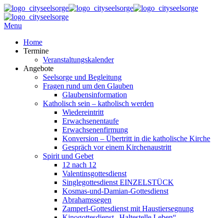
Menu
Home
Termine
Veranstaltungskalender
Angebote
Seelsorge und Begleitung
Fragen rund um den Glauben
Glaubensinformation
Katholisch sein – katholisch werden
Wiedereintritt
Erwachsenentaufe
Erwachsenenfirmung
Konversion – Übertritt in die katholische Kirche
Gespräch vor einem Kirchenaustritt
Spirit und Gebet
12 nach 12
Valentinsgottesdienst
Singlegottesdienst EINZELSTÜCK
Kosmas-und-Damian-Gottesdienst
Abrahamssegen
Zamperl-Gottesdienst mit Haustiersegnung
Kinogottesdienst „Haltestelle Leben“