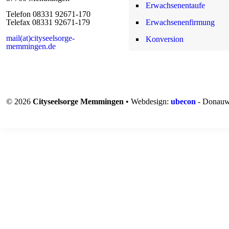
Erwachsenentaufe
Telefon 08331 92671-170
Telefax 08331 92671-179
Erwachsenenfirmung
mail(at)cityseelsorge-
Konversion
memmingen.de
© 2026
Cityseelsorge Memmingen
• Webdesign:
ubecon
- Donauw