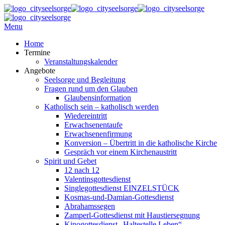
Menu
Home
Termine
Veranstaltungskalender
Angebote
Seelsorge und Begleitung
Fragen rund um den Glauben
Glaubensinformation
Katholisch sein – katholisch werden
Wiedereintritt
Erwachsenentaufe
Erwachsenenfirmung
Konversion – Übertritt in die katholische Kirche
Gespräch vor einem Kirchenaustritt
Spirit und Gebet
12 nach 12
Valentinsgottesdienst
Singlegottesdienst EINZELSTÜCK
Kosmas-und-Damian-Gottesdienst
Abrahamssegen
Zamperl-Gottesdienst mit Haustiersegnung
Kinogottesdienst „Haltestelle Leben“