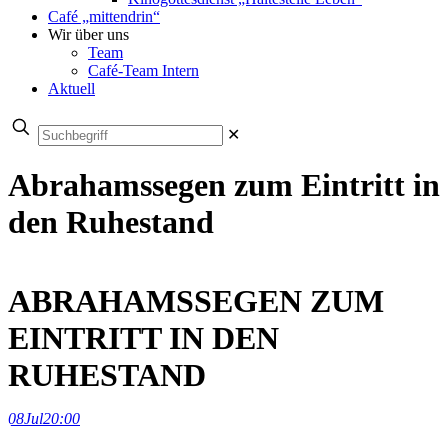
Café „mittendrin“
Wir über uns
Team
Café-Team Intern
Aktuell
✕
Abrahamssegen zum Eintritt in
den Ruhestand
ABRAHAMSSEGEN ZUM
EINTRITT IN DEN
RUHESTAND
08
Jul
20:00