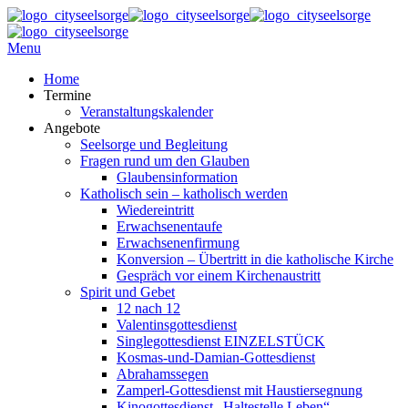
Menu
Home
Termine
Veranstaltungskalender
Angebote
Seelsorge und Begleitung
Fragen rund um den Glauben
Glaubensinformation
Katholisch sein – katholisch werden
Wiedereintritt
Erwachsenentaufe
Erwachsenenfirmung
Konversion – Übertritt in die katholische Kirche
Gespräch vor einem Kirchenaustritt
Spirit und Gebet
12 nach 12
Valentinsgottesdienst
Singlegottesdienst EINZELSTÜCK
Kosmas-und-Damian-Gottesdienst
Abrahamssegen
Zamperl-Gottesdienst mit Haustiersegnung
Kinogottesdienst „Haltestelle Leben“