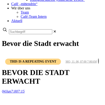
Café „mittendrin“
Wir über uns
Team
Café-Team Intern
Aktuell
✕
Bevor die Stadt erwacht
THIS IS A REPEATING EVENT
MO, 11. 06, 07:00 7:00AM
BEVOR DIE STADT
ERWACHT
04
Jun
7:00
7:15