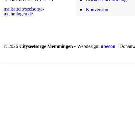
mail(at)cityseelsorge-
Konversion
memmingen.de
© 2026
Cityseelsorge Memmingen
• Webdesign:
ubecon
- Donauw