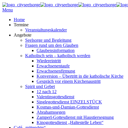
Menu
Home
Termine
Veranstaltungskalender
Angebote
Seelsorge und Begleitung
Fragen rund um den Glauben
Glaubensinformation
Katholisch sein – katholisch werden
Wiedereintritt
Erwachsenentaufe
Erwachsenenfirmung
Konversion – Übertritt in die katholische Kirche
Gespräch vor einem Kirchenaustritt
Spirit und Gebet
12 nach 12
Valentinsgottesdienst
Singlegottesdienst EINZELSTÜCK
Kosmas-und-Damian-Gottesdienst
Abrahamssegen
Zamperl-Gottesdienst mit Haustiersegnung
Kinogottesdienst „Haltestelle Leben“
Café „mittendrin“