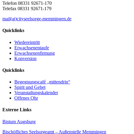
Telefon 08331 92671-170
Telefax 08331 92671-179
mail(at)cityseelsorge-memmingen.de
Quicklinks
Wiedereintritt
Erwachsenentaufe
Erwachsenenfirmung
Konversion
Quicklinks
Begegnungscafé „mittendrin“
Spirit und Gebet
Veranstaltungskalender
Offenes Ohr
Externe Links
Bistum Augsburg
Bischöfliches Seelsorgeamt – Außenstelle Memmingen