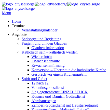
Menu
Home
Termine
Veranstaltungskalender
Angebote
Seelsorge und Begleitung
Fragen rund um den Glauben
Glaubensinformation
Katholisch sein – katholisch werden
Wiedereintritt
Erwachsenentaufe
Erwachsenenfirmung
Konversion – Übertritt in die katholische Kirche
Gespräch vor einem Kirchenaustritt
Spirit und Gebet
12 nach 12
Valentinsgottesdienst
Singlegottesdienst EINZELSTÜCK
Kosmas-und-Damian-Gottesdienst
Abrahamssegen
Zamperl-Gottesdienst mit Haustiersegnung
Kinogottesdienst „Haltestelle Leben“