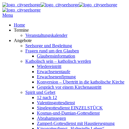
Menu
Home
Termine
Veranstaltungskalender
Angebote
Seelsorge und Begleitung
Fragen rund um den Glauben
Glaubensinformation
Katholisch sein – katholisch werden
Wiedereintritt
Erwachsenentaufe
Erwachsenenfirmung
Konversion – Übertritt in die katholische Kirche
Gespräch vor einem Kirchenaustritt
Spirit und Gebet
12 nach 12
Valentinsgottesdienst
Singlegottesdienst EINZELSTÜCK
Kosmas-und-Damian-Gottesdienst
Abrahamssegen
Zamperl-Gottesdienst mit Haustiersegnung
Kinogottesdienst „Haltestelle Leben“