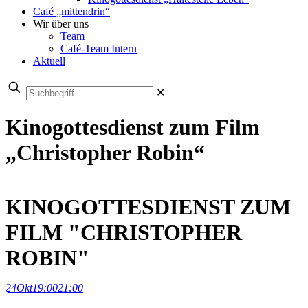
Café „mittendrin“
Wir über uns
Team
Café-Team Intern
Aktuell
✕
Kinogottesdienst zum Film
„Christopher Robin“
KINOGOTTESDIENST ZUM
FILM "CHRISTOPHER
ROBIN"
24
Okt
19:00
21:00