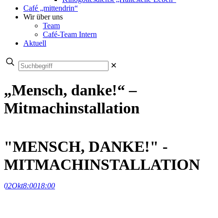
Café „mittendrin“
Wir über uns
Team
Café-Team Intern
Aktuell
✕
„Mensch, danke!“ –
Mitmachinstallation
"MENSCH, DANKE!" -
MITMACHINSTALLATION
02
Okt
8:00
18:00