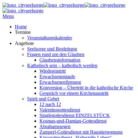
Menu
Home
Termine
Veranstaltungskalender
Angebote
Seelsorge und Begleitung
Fragen rund um den Glauben
Glaubensinformation
Katholisch sein – katholisch werden
Wiedereintritt
Erwachsenentaufe
Erwachsenenfirmung
Konversion – Übertritt in die katholische Kirche
Gespräch vor einem Kirchenaustritt
Spirit und Gebet
12 nach 12
Valentinsgottesdienst
Singlegottesdienst EINZELSTÜCK
Kosmas-und-Damian-Gottesdienst
Abrahamssegen
Zamperl-Gottesdienst mit Haustiersegnung
Kinogottesdienst „Haltestelle Leben“