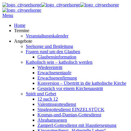
Menu
Home
Termine
Veranstaltungskalender
Angebote
Seelsorge und Begleitung
Fragen rund um den Glauben
Glaubensinformation
Katholisch sein – katholisch werden
Wiedereintritt
Erwachsenentaufe
Erwachsenenfirmung
Konversion – Übertritt in die katholische Kirche
Gespräch vor einem Kirchenaustritt
Spirit und Gebet
12 nach 12
Valentinsgottesdienst
Singlegottesdienst EINZELSTÜCK
Kosmas-und-Damian-Gottesdienst
Abrahamssegen
Zamperl-Gottesdienst mit Haustiersegnung
Kinogottesdienst „Haltestelle Leben“