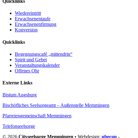
Quicklinks
Wiedereintritt
Erwachsenentaufe
Erwachsenenfirmung
Konversion
Quicklinks
Begegnungscafé „mittendrin“
Spirit und Gebet
Veranstaltungskalender
Offenes Ohr
Externe Links
Bistum Augsburg
Bischöfliches Seelsorgeamt – Außenstelle Memmingen
Pfarreiengemeinschaft Memmingen
Telefonseelsorge
© 2026
Cityseelsorge Memmingen
• Webdesign:
ubecon
-