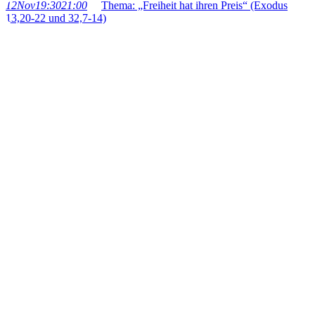
12
Nov
19:30
21:00
Thema: „Freiheit hat ihren Preis“ (Exodus
13,20-22 und 32,7-14)