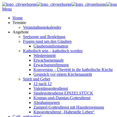
Menu
Home
Termine
Veranstaltungskalender
Angebote
Seelsorge und Begleitung
Fragen rund um den Glauben
Glaubensinformation
Katholisch sein – katholisch werden
Wiedereintritt
Erwachsenentaufe
Erwachsenenfirmung
Konversion – Übertritt in die katholische Kirche
Gespräch vor einem Kirchenaustritt
Spirit und Gebet
12 nach 12
Valentinsgottesdienst
Singlegottesdienst EINZELSTÜCK
Kosmas-und-Damian-Gottesdienst
Abrahamssegen
Zamperl-Gottesdienst mit Haustiersegnung
Kinogottesdienst „Haltestelle Leben“
Café „mittendrin“