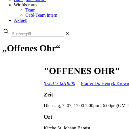
Wir über uns
Team
Café-Team Intern
Aktuell
✕
„Offenes Ohr“
"OFFENES OHR"
07
Jul
17:00
18:00
Pfarrer Dr. Henryk Krowi
Zeit
Dienstag, 7. 07, 17:00
5:00pm
-
6:00pm
(GMT+
Ort
Kirche St. Johann Baptist