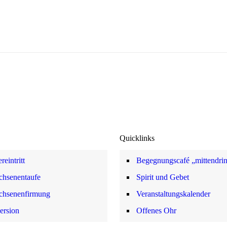
Quicklinks
reintritt
Begegnungscafé „mittendri
chsenentaufe
Spirit und Gebet
chsenenfirmung
Veranstaltungskalender
ersion
Offenes Ohr