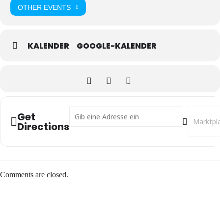
OTHER EVENTS
KALENDER
GOOGLE-KALENDER
Address - Spiritualität der Gastfreundschaft []
Destinatio
Get
Directions
Comments are closed.