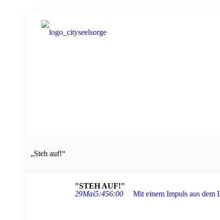
„Steh auf!“
"STEH AUF!"
29
Mai
5:45
6:00
Mit einem Impuls aus dem 