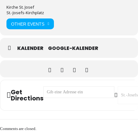
Kirche St. Josef
St.-Josefs-Kirchplatz
OTHER EVENTS
KALENDER
GOOGLE-KALENDER
Address - Trauermette am Karsamstag []
Destinati
Get
Directions
Comments are closed.