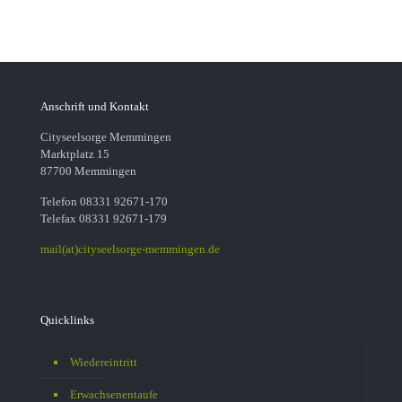
Anschrift und Kontakt
Cityseelsorge Memmingen
Marktplatz 15
87700 Memmingen
Telefon 08331 92671-170
Telefax 08331 92671-179
mail(at)cityseelsorge-memmingen.de
Quicklinks
Wiedereintritt
Erwachsenentaufe