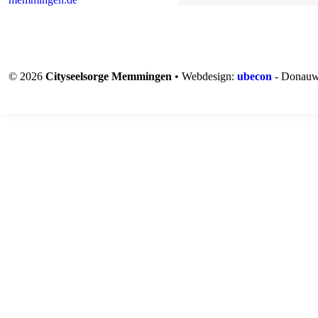
© 2026
Cityseelsorge Memmingen
• Webdesign:
ubecon
- Donauw