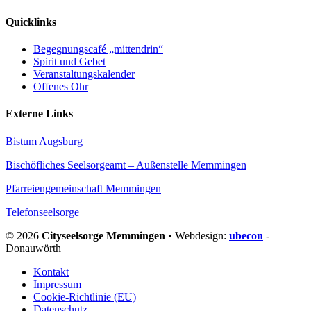
Quicklinks
Begegnungscafé „mittendrin“
Spirit und Gebet
Veranstaltungskalender
Offenes Ohr
Externe Links
Bistum Augsburg
Bischöfliches Seelsorgeamt – Außenstelle Memmingen
Pfarreiengemeinschaft Memmingen
Telefonseelsorge
© 2026
Cityseelsorge Memmingen
• Webdesign:
ubecon
-
Donauwörth
Kontakt
Impressum
Cookie-Richtlinie (EU)
Datenschutz