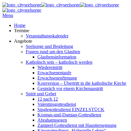
Menu
Home
Termine
Veranstaltungskalender
Angebote
Seelsorge und Begleitung
Fragen rund um den Glauben
Glaubensinformation
Katholisch sein – katholisch werden
Wiedereintritt
Erwachsenentaufe
Erwachsenenfirmung
Konversion – Übertritt in die katholische Kirche
Gespräch vor einem Kirchenaustritt
Spirit und Gebet
12 nach 12
Valentinsgottesdienst
Singlegottesdienst EINZELSTÜCK
Kosmas-und-Damian-Gottesdienst
Abrahamssegen
Zamperl-Gottesdienst mit Haustiersegnung
Kinogottesdienst „Haltestelle Leben“