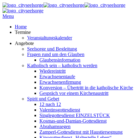
Menu
Home
Termine
Veranstaltungskalender
Angebote
Seelsorge und Begleitung
Fragen rund um den Glauben
Glaubensinformation
Katholisch sein – katholisch werden
Wiedereintritt
Erwachsenentaufe
Erwachsenenfirmung
Konversion – Übertritt in die katholische Kirche
Gespräch vor einem Kirchenaustritt
Spirit und Gebet
12 nach 12
Valentinsgottesdienst
Singlegottesdienst EINZELSTÜCK
Kosmas-und-Damian-Gottesdienst
Abrahamssegen
Zamperl-Gottesdienst mit Haustiersegnung
Kinogottesdienst „Haltestelle Leben“